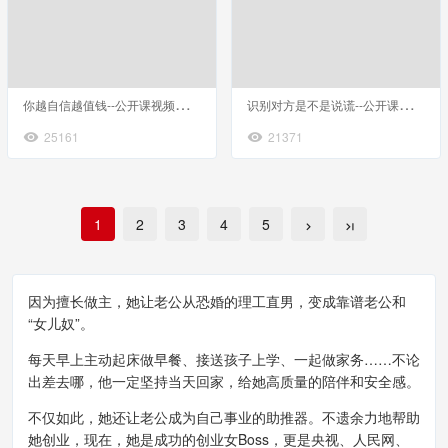
你
越自信越值钱--公开课视频网课婚姻情感家庭心理咨询
识
别对方是不是说谎--公开课视频网课读心术察言观色看懂人心
25161
21371
1
2
3
4
5
因为擅长做主，她让老公从恐婚的理工直男，变成靠谱老公和
“女儿奴”。
每天早上主动起床做早餐、接送孩子上学、一起做家务……不论
出差去哪，他一定坚持当天回家，给她高质量的陪伴和安全感。
不仅如此，她还让老公成为自己事业的助推器。不遗余力地帮助
她创业，现在，她是成功的创业女Boss，更是央视、人民网、