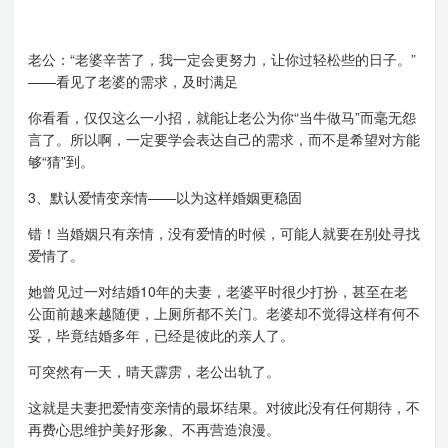
老公：“老婆辛苦了，我一定会更努力，让你过轻松些的日子。”
——看见了老婆的需求，及时满足
你看看，仅仅这么一小招，就能让老公为你“当牛做马”而毫无怨
言了。所以啊，一定要学会表达自己的需求，而不是希望对方能
够“猜”到。
3、默认爱情变亲情——以为这样婚姻更稳固
错！当婚姻只有亲情，没有爱情的时候，可能人就要在别处寻找
爱情了。
她曾见过一对结婚10年的夫妻，老婆平时很少打扮，甚至在老
公面前越来越随便，上厕所都不关门。老婆却不觉得这样有何不
妥，毕竟结婚多年，已经是彼此的亲人了。
可突然有一天，晴天霹雳，老公出轨了。
这就是夫妻把爱情变亲情的最坏结果。对彼此没有任何期待，不
再费心思维护美好形象、不再营造浪漫。