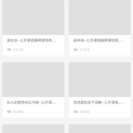
谈
自信--公开课视频网课情商心理健康心理学
谈
幸福--公开课视频网课情商心理健康心理学
25745
21976
长
久的爱情何以可能--公开课视频网课情商心理健康心理学
澄
清爱的若干误解--公开课视频网课情商心理健康心理学
20886
24620