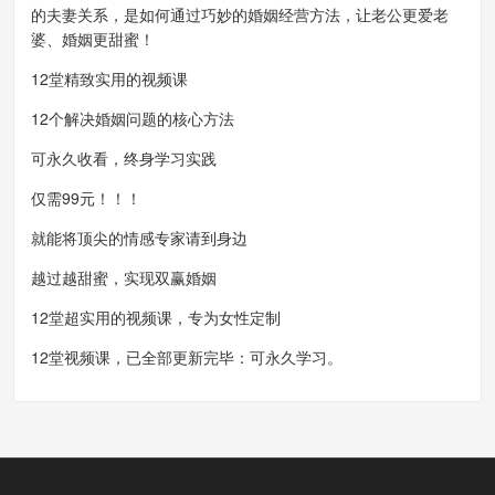
的夫妻关系，是如何通过巧妙的婚姻经营方法，让老公更爱老
婆、婚姻更甜蜜！
12堂精致实用的视频课
12个解决婚姻问题的核心方法
可永久收看，终身学习实践
仅需99元！！！
就能将顶尖的情感专家请到身边
越过越甜蜜，实现双赢婚姻
12堂超实用的视频课，专为女性定制
12堂视频课，已全部更新完毕：可永久学习。