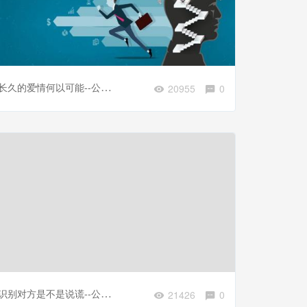
长久的爱情何以可能--公开课视频网课情商心理健康心理学
20955
0
识别对方是不是说谎--公开课视频网课读心术察言观色看懂人心
21426
0