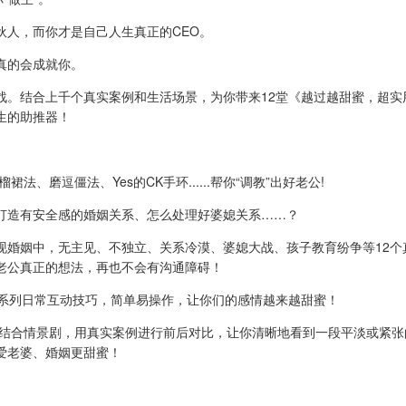
伙人，而你才是自己人生真正的CEO。
真的会成就你。
战。结合上千个真实案例和生活场景，为你带来12堂《越过越甜蜜，超实
生的助推器！
、磨逗僵法、Yes的CK手环......帮你“调教”出好老公!
打造有安全感的婚姻关系、怎么处理好婆媳关系……？
现婚姻中，无主见、不独立、关系冷漠、婆媳大战、孩子教育纷争等12个
老公真正的想法，再也不会有沟通障碍！
一系列日常互动技巧，简单易操作，让你们的感情越来越甜蜜！
每堂课将结合情景剧，用真实案例进行前后对比，让你清晰地看到一段平淡或紧
爱老婆、婚姻更甜蜜！