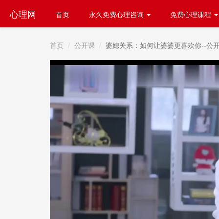
心理网
首页
永久免费心理咨询
免费心理课程
首页
公开课
婆媳关系：如何让婆婆更喜欢你--公