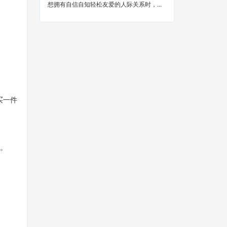
想拥有自信自知轻松友爱的人际关系时，...
买一件
惧。