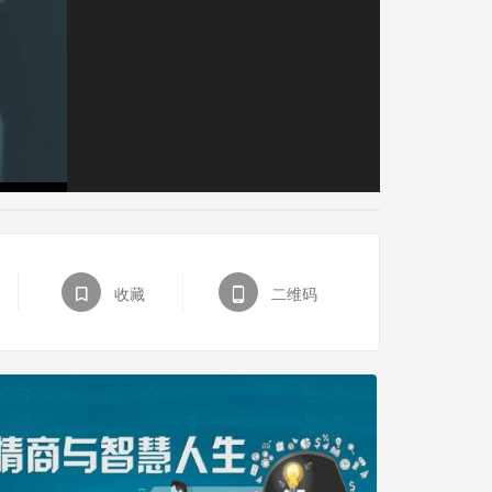
收藏
二维码