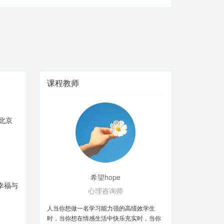
课程教师
。
北京
希望hope
幸福与
心理咨询师
人当你想做一名学习能力强的高绩效学生
时，当你想在情感生活中快乐充实时，当你